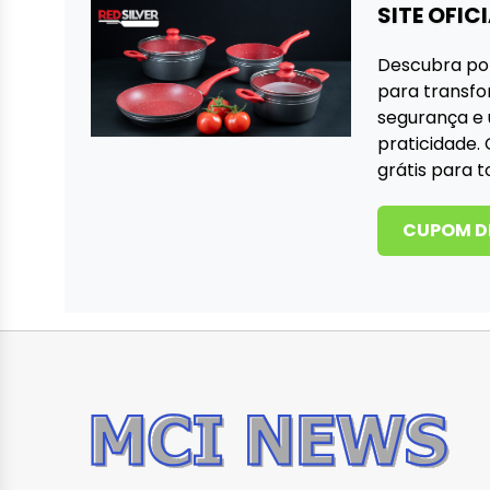
SITE OFIC
Descubra por
para transfo
segurança e 
praticidade. 
grátis para t
CUPOM D